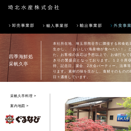
本社所在地、埼玉県熊谷市に隣接する和食処
生かし、「おいしい海産物が食べたい！」
た。お客様の反応は予想以上で、お値打ちで
四季海鮮処
きりの繁盛店となっております。１２０席
采帆久亭
待、記念日、宴会、2次会パーティー、法事
ります。素材の味を生かし、食材そのものの
日々邁進しています。
采帆久亭料理 >
案内地図 >